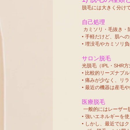
脱毛には大きく分け
自己処理 
 カミソリ・毛抜き
• 手軽だけど、肌へ
• 埋没毛やカミソリ
サロン脱毛 
光脱毛（IPL・SH
• 比較的リーズナブ
• 痛みが少なく、リ
• 最近の機器は産毛
医療脱毛
 一般的にはレーザ
• 強いエネルギーを
• しかし、最近では