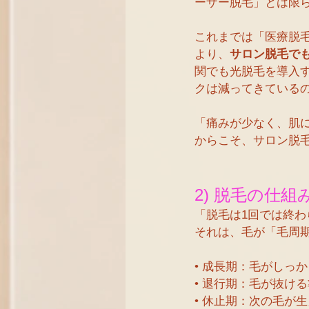
ーザー脱毛」とは限
これまでは「医療脱
より、
サロン脱毛で
関でも光脱毛を導入
クは減ってきている
「痛みが少なく、肌
からこそ、サロン脱
2) 脱毛の仕組
「脱毛は1回では終
それは、毛が「毛周
• 成長期：毛がしっ
• 退行期：毛が抜け
• 休止期：次の毛が