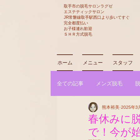
​取手市の脱毛サロンラグゼ
​​エステティックサロン
JR常磐線取手駅西口より歩いてすぐ
​完全都度払い
​お子様連れ歓迎
​ＳＨＲ方式脱毛​
ホーム
メニュー
スタッフ
全ての記事
メンズ脱毛
熊本裕美
2025年3
ハーブピーリング
フィ
春休みに
で！今が