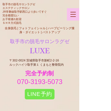
​取手市の脱毛サロンラグゼ
​​エステティックサロン
JR常磐線取手駅西口より歩いてすぐ
​完全都度払い
​お子様連れ歓迎
​ＳＨＲ方式脱毛​
全身脱毛 | フォトフェイシャル | ハーブピーリング痩
身・ダイエット | バストアップ
取手市の脱毛サロンラグゼ
LUXE
〒302-0024 茨城県取手市新町2-2-16
ルックハイツ取手第１ くまもと整骨院内
​完全予約制
070-3193-5073
LINE予約