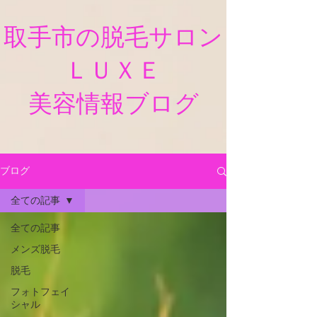
​取手市の脱毛サロン
ＬＵＸＥ
​美容情報ブログ
ブログ
全ての記事
全ての記事
メンズ脱毛
脱毛
フォトフェイ
シャル