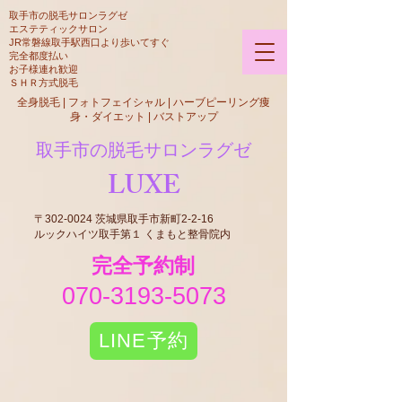
​取手市の脱毛サロンラグゼ
​​エステティックサロン
JR常磐線取手駅西口より歩いてすぐ
​完全都度払い
​お子様連れ歓迎
​ＳＨＲ方式脱毛​
全身脱毛 | フォトフェイシャル | ハーブピーリング痩
身・ダイエット | バストアップ
取手市の脱毛サロンラグゼ
LUXE
〒302-0024 茨城県取手市新町2-2-16
ルックハイツ取手第１ くまもと整骨院内
​完全予約制
070-3193-5073
LINE予約