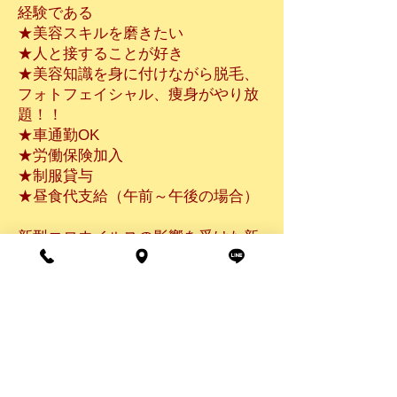
経験である
★美容スキルを磨きたい
★人と接することが好き
★美容知識を身に付けながら脱毛、
フォトフェイシャル、痩身がやり放
題！！
★車通勤OK
★労働保険加入
★制服貸与
​★昼食代支給（午前～午後の場合）
新型コロウイルスの影響を受けた新
卒学生の方・退職勧告を受けた社会
人の方を積極的に採用応援させてい
ただいています。こんな時だからこ
そ一緒に助け合い頑張りましょう！
​お気軽にお電話でお問い合わせくだ
さい。