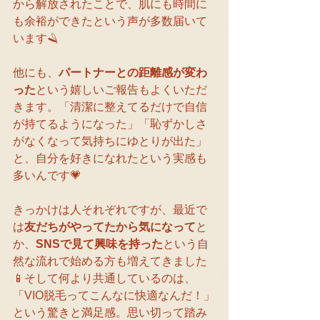
から解放されたことで、肌にも時間に
も余裕ができたという声が多数届いて
います🪒
他にも、
パートナーとの距離感が変わ
った
という嬉しいご報告もよくいただ
きます。「清潔に整えてるだけで自信
が持てるようになった」「恥ずかしさ
がなくなって気持ちにゆとりが出た」
と、自分を好きになれたという実感も
多いんです💗
きっかけは人それぞれですが、最近で
は
友だちがやってたから気になって
と
か、
SNSで見て興味を持った
という自
然な流れで始める方も増えてきました
📱そして何より共通しているのは、
「VIO脱毛ってこんなに快適なんだ！」
という驚きと満足感。思い切って踏み