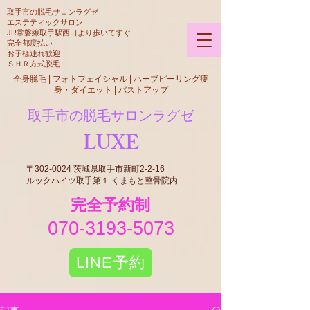
​取手市の脱毛サロンラグゼ
​​エステティックサロン
JR常磐線取手駅西口より歩いてすぐ
​完全都度払い
​お子様連れ歓迎
​ＳＨＲ方式脱毛​
全身脱毛 | フォトフェイシャル | ハーブピーリング痩
身・ダイエット | バストアップ
取手市の脱毛サロンラグゼ
LUXE
〒302-0024 茨城県取手市新町2-2-16
ルックハイツ取手第１ くまもと整骨院内
​完全予約制
070-3193-5073
LINE予約