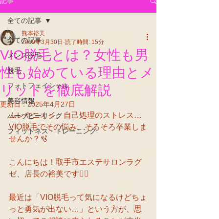
記事
全ての記事
熊本裕美
全ての記事
2019年3月30日
読了時間: 15分
VIO脱毛とは？女性も男
メンズ脱毛
性も始めている理由とメ
脱毛
フォトフェイシャル
リットを徹底解説
美容情報
更新日：
2025年4月27日
ムレやニオイ、自己処理のストレス…
ハーブピーリング
VIO脱毛でその悩み、そろそろ卒業しま
フィットネス・トレーニング
せんか？🫧
こんにちは！取手市エステサロンラグ
ゼ、店長の裕美です🧖‍♀️
最近は「VIO脱毛って気になるけどちょ
っと勇気が出ない…」という方が、思