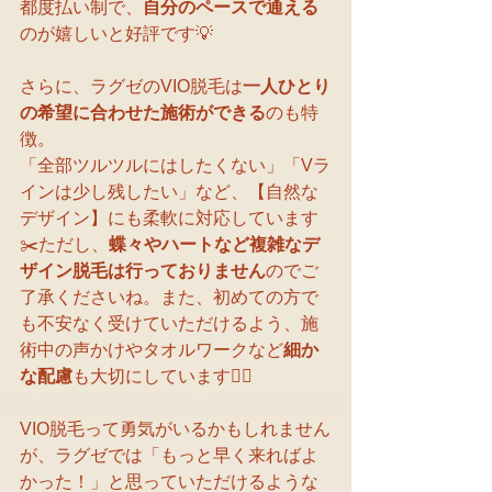
都度払い制で、
自分のペースで通える
のが嬉しいと好評です💡
さらに、ラグゼのVIO脱毛は
一人ひとり
の希望に合わせた施術ができる
のも特
徴。
「全部ツルツルにはしたくない」「Vラ
インは少し残したい」など、【自然な
デザイン】にも柔軟に対応しています
✂️ただし、
蝶々やハートなど複雑なデ
ザイン脱毛は行っておりません
のでご
了承くださいね。また、初めての方で
も不安なく受けていただけるよう、施
術中の声かけやタオルワークなど
細か
な配慮
も大切にしています🧖‍♀️
VIO脱毛って勇気がいるかもしれません
が、ラグゼでは「もっと早く来ればよ
かった！」と思っていただけるような