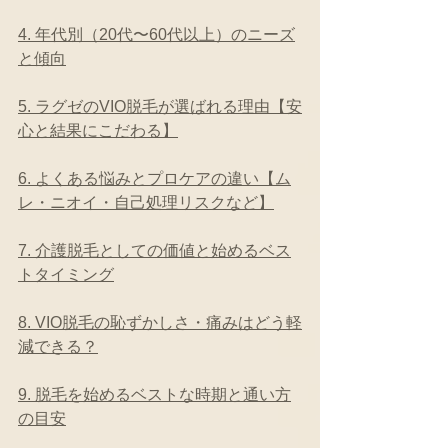
4. 年代別（20代〜60代以上）のニーズ
と傾向
5. ラグゼのVIO脱毛が選ばれる理由【安
心と結果にこだわる】
6. よくある悩みとプロケアの違い【ム
レ・ニオイ・自己処理リスクなど】
7. 介護脱毛としての価値と始めるベス
トタイミング
8. VIO脱毛の恥ずかしさ・痛みはどう軽
減できる？
9. 脱毛を始めるベストな時期と通い方
の目安