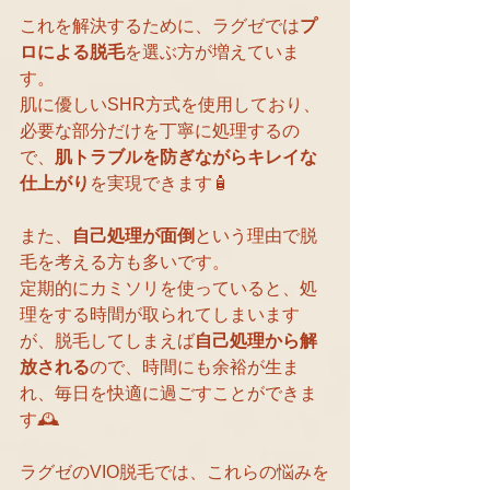
これを解決するために、ラグゼでは
プ
ロによる脱毛
を選ぶ方が増えていま
す。
肌に優しいSHR方式を使用しており、
必要な部分だけを丁寧に処理するの
で、
肌トラブルを防ぎながらキレイな
仕上がり
を実現できます🧴
また、
自己処理が面倒
という理由で脱
毛を考える方も多いです。
定期的にカミソリを使っていると、処
理をする時間が取られてしまいます
が、脱毛してしまえば
自己処理から解
放される
ので、時間にも余裕が生ま
れ、毎日を快適に過ごすことができま
す🕰️
ラグゼのVIO脱毛では、これらの悩みを