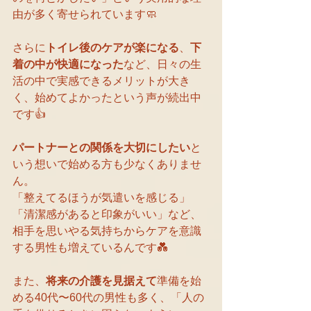
由が多く寄せられています🧼
さらに
トイレ後のケアが楽になる
、
下
着の中が快適になった
など、日々の生
活の中で実感できるメリットが大き
く、始めてよかったという声が続出中
です👍
パートナーとの関係を大切にしたい
と
いう想いで始める方も少なくありませ
ん。
「整えてるほうが気遣いを感じる」
「清潔感があると印象がいい」など、
相手を思いやる気持ちからケアを意識
する男性も増えているんです💑
また、
将来の介護を見据えて
準備を始
める40代〜60代の男性も多く、「人の