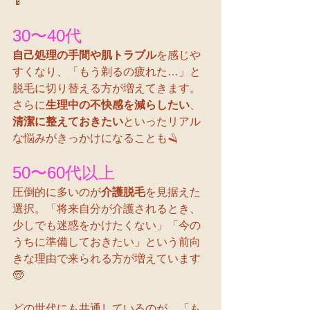
📱
30〜40代
自己処理の手間や肌トラブル
を感じや
すくなり、「もう剃るの疲れた…」と
脱毛に切り替える方が増えてきます。
さらに
生理中の不快感を減らしたい
、
清潔に整えておきたい
といったリアル
な悩みがきっかけになることも🪒
50〜60代以上
圧倒的に多いのが
介護脱毛
を見据えた
選択。「将来自分が介護されるとき、
少しでも迷惑をかけたくない」「今の
うちに準備しておきたい」という前向
きな理由で来られる方が増えています
🧓
どの世代にも共通しているのが、「も